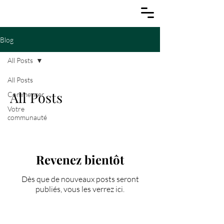
Blog
All Posts
All Posts
All Posts
Commencer
Votre
communauté
Revenez bientôt
Dès que de nouveaux posts seront
publiés, vous les verrez ici.